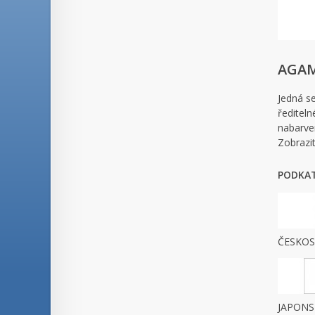
AGAM
Jedná se
řediteln
nabarven
Zobrazi
PODKAT
ČESKO
JAPON