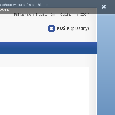
 tohoto webu s tím souhlasíte.
okies.
Přihlásit se
Napište nám
Čeština
CZK
KOŠÍK
(prázdný)