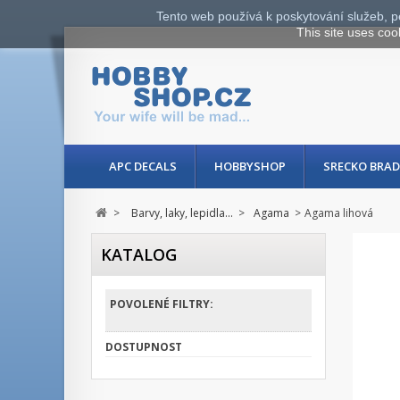
Tento web používá k poskytování služeb, p
This site uses coo
APC DECALS
HOBBYSHOP
SRECKO BRAD
>
Barvy, laky, lepidla...
>
Agama
>
Agama lihová
KATALOG
POVOLENÉ FILTRY:
DOSTUPNOST