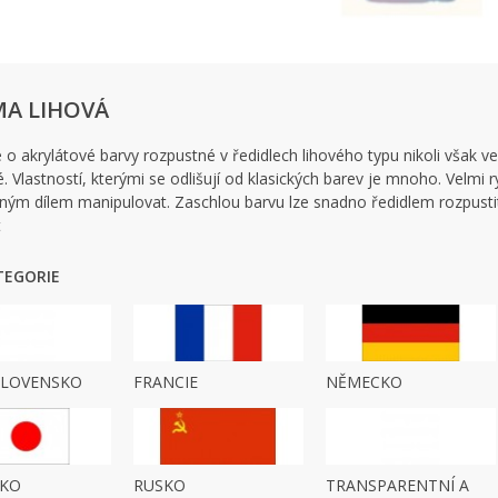
A LIHOVÁ
 o akrylátové barvy rozpustné v ředidlech lihového typu nikoli však ve
é. Vlastností, kterými se odlišují od klasických barev je mnoho. Velmi
ým dílem manipulovat. Zaschlou barvu lze snadno ředidlem rozpustit.
t
EGORIE
SLOVENSKO
FRANCIE
NĚMECKO
SKO
RUSKO
TRANSPARENTNÍ A