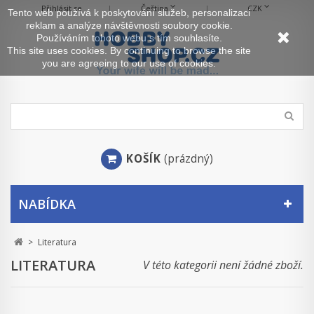
Přihlásit se
Čeština
CZK
Tento web používá k poskytování služeb, personalizaci
reklam a analýze návštěvnosti soubory cookie.
Používáním tohoto webu s tím souhlasíte.
This site uses cookies. By continuing to browse the site
you are agreeing to our use of cookies.
KOŠÍK
(prázdný)
NABÍDKA
>
Literatura
LITERATURA
V této kategorii není žádné zboží.